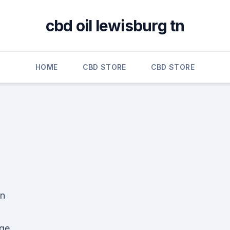
cbd oil lewisburg tn
HOME
CBD STORE
CBD STORE
en
nge