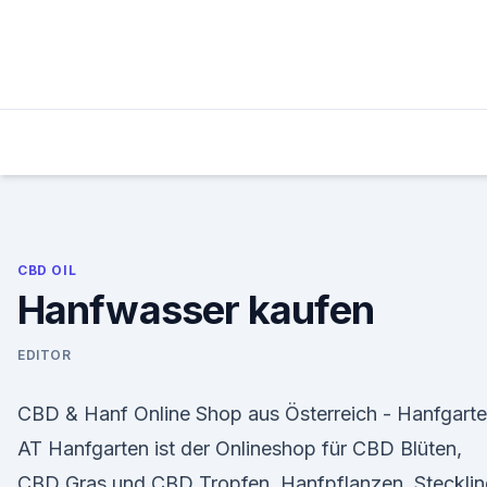
Skip
to
content
CBD OIL
Hanfwasser kaufen
EDITOR
CBD & Hanf Online Shop aus Österreich - Hanfgart
AT Hanfgarten ist der Onlineshop für CBD Blüten,
CBD Gras und CBD Tropfen, Hanfpflanzen, Steckli