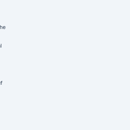
che
l
f