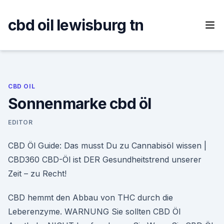
Skip
to
cbd oil lewisburg tn
content
CBD OIL
Sonnenmarke cbd öl
EDITOR
CBD Öl Guide: Das musst Du zu Cannabisöl wissen |
CBD360 CBD-Öl ist DER Gesundheitstrend unserer
Zeit – zu Recht!
CBD hemmt den Abbau von THC durch die
Leberenzyme. WARNUNG Sie sollten CBD Öl