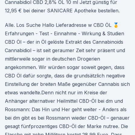
Cannabidiol CBD 2,8% ÖL 10 ml Jetzt günstig für
12,95 € bei deiner SANICARE Apotheke bestellen.
Alle. Los Suche Hallo Lieferadresse w CBD ÖL 🥇
Erfahrungen - Test - Einnahme - Wirkung & Studien
CBD Öl – der in Öl gelöste Extrakt des Cannabinoids
Cannabidiol – ist seit geraumer Zeit sehr präsent und
mittlerweile sogar in deutschen Drogerien
angekommen. Wir würden sogar soweit gegen, dass
CBD Öl dafür sorgte, dass die grundsätzlich negative
Einstellung der breiten Maße gegenüber Cannabis sich
etwas wandelte.Denn nicht nur im Kreise der
Anhänger alternativer Heilmittel CBD-Öl bei dm und
Rossmann: Das Hin und Her geht weiter - Anders als
bei dm gibt es bei Rossmann wieder CBD-Öl – genauer
gesagt fünfprozentiges CBD-Öl der Marke nutree. Die
Flasche mit zehn Millilitern kostet 28,99 Euro. Dass