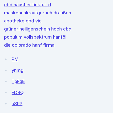
cbd haustier tinktur xl
maskenunkrautgeruch draußen
apotheke cbd vic
grüner heiligenschein hoch cbd
populum vollspektrum hanföl
die colorado hanf firma
PM
ynmg
TpFqE
EDBQ
aSPP