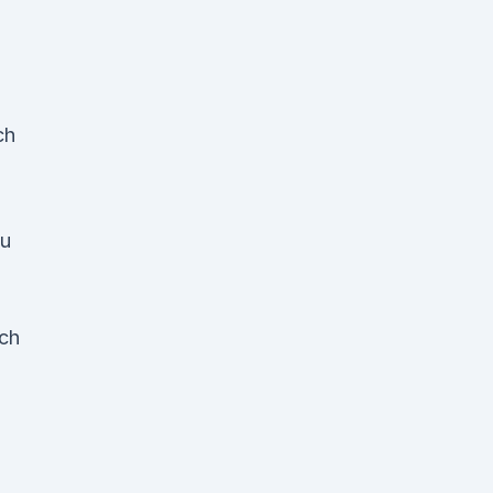
ch
zu
sch