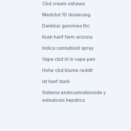
Cbd cream oshawa
Medcbd 10 dosierung
Dankbar gummies thc
Kush hanf farm arizona
Indica cannabisöl spray
Vape cbd öl in vape pen
Hohe cbd blume reddit
Ist hanf stark
Sistema endocannabinoide y
esteatosis hepática