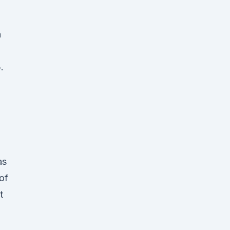
n
.
das
of
t