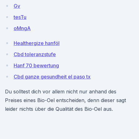
Gv
tesTu
oMngA
Healthergize hanföl
Cbd toleranzstufe
Hanf 70 bewertung
Cbd ganze gesundheit el paso tx
Du solltest dich vor allem nicht nur anhand des
Preises eines Bio-Oel entscheiden, denn dieser sagt
leider nichts über die Qualität des Bio-Oel aus.